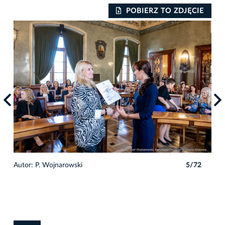
IE
POBIERZ TO ZDJĘCIE
2
Autor: P. Wojnarowski
5/72
Auto