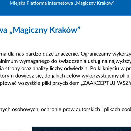
Miejska Platforma Internetowa „Magiczny Kraków”
owa „Magiczny Kraków”
a dla nas bardzo duże znaczenie. Ograniczamy wykorzyst
minimum wymaganego do świadczenia usług na najwyższym
strony oraz analizy liczby odwiedzin. Po kliknięciu w pr
m dowiesz się, do jakich celów wykorzystujemy pliki c
ceptować wszystkie pliki przyciskiem „ZAAKCEPTUJ WS
anych osobowych, ochronie praw autorskich i plikach coo