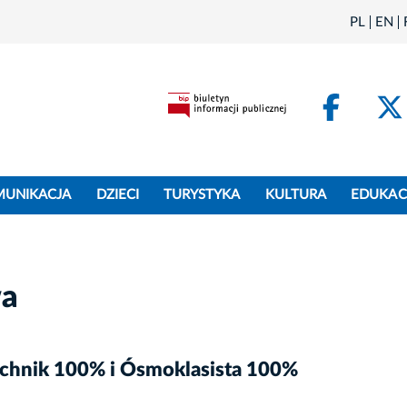
PL
EN
Face
MUNIKACJA
DZIECI
TURYSTYKA
KULTURA
EDUKAC
wa
echnik 100% i Ósmoklasista 100%