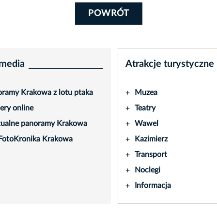
POWRÓT
media
Atrakcje turystyczne
ramy Krakowa z lotu ptaka
Muzea
+
ry online
Teatry
+
tualne panoramy Krakowa
Wawel
+
FotoKronika Krakowa
Kazimierz
+
Transport
+
Noclegi
+
Informacja
+