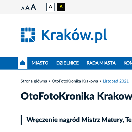
A
A
A
A
A
MIASTO
DZIELNICE
RADA MIASTA
KO
Strona główna
OtoFotoKronika Krakowa
Listopad 2021
OtoFotoKronika Krako
Wręczenie nagród Mistrz Matury, T