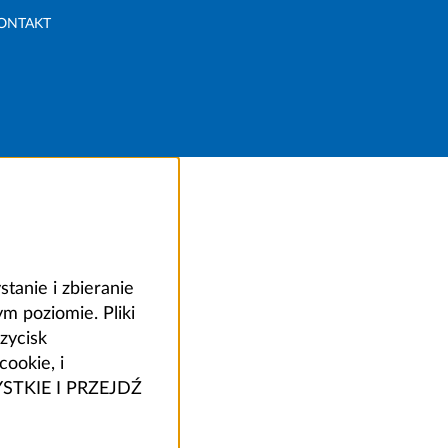
ONTAKT
anie i zbieranie
 poziomie. Pliki
zycisk
ookie, i
ZYSTKIE I PRZEJDŹ