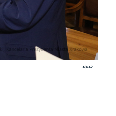
40/42
Autor: B. 