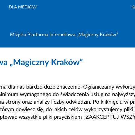
DLA MEDIÓW
K
Miejska Platforma Internetowa „Magiczny Kraków”
owa „Magiczny Kraków”
a dla nas bardzo duże znaczenie. Ograniczamy wykorzyst
minimum wymaganego do świadczenia usług na najwyższym
strony oraz analizy liczby odwiedzin. Po kliknięciu w pr
m dowiesz się, do jakich celów wykorzystujemy pliki c
ceptować wszystkie pliki przyciskiem „ZAAKCEPTUJ WS