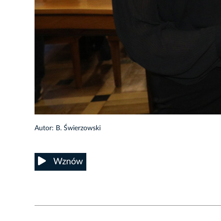
39/42
Autor: B. Świerzowski
Wznów