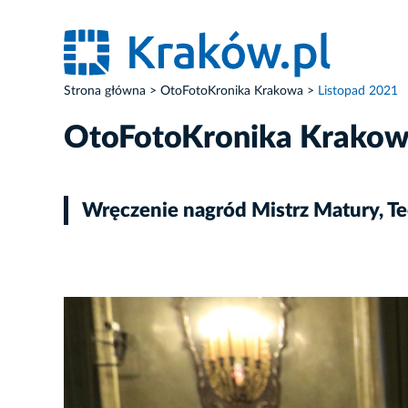
Strona główna
OtoFotoKronika Krakowa
Listopad 2021
OtoFotoKronika Krako
Wręczenie nagród Mistrz Matury, T
ZDJĘCIE