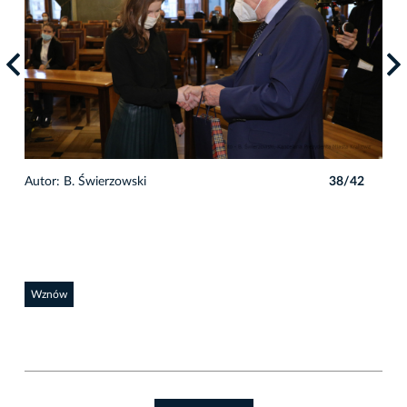
2
Autor: B. Świerzowski
38/42
Auto
Wznów