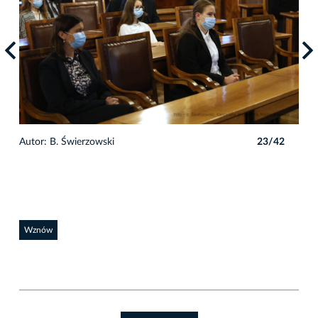
2
Autor: B. Świerzowski
23/42
Auto
Wznów