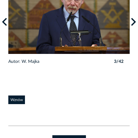
2
Autor: W. Majka
3/42
Auto
Wznów