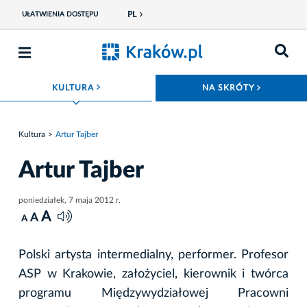
PL
UŁATWIENIA DOSTĘPU
ROZWIŃ MENU
ROZWIŃ
KULTURA
NA SKRÓTY
Kultura
Artur Tajber
Artur Tajber
poniedziałek, 7 maja 2012 r.
A
A
A
Polski artysta intermedialny, performer. Profesor
ASP w Krakowie, założyciel, kierownik i twórca
programu Międzywydziałowej Pracowni