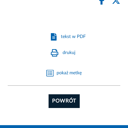
tekst w PDF
drukuj
pokaż metkę
POWRÓT