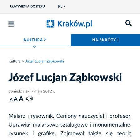
PL
UŁATWIENIA DOSTĘPU
ROZWIŃ MENU
ROZWIŃ
KULTURA
NA SKRÓTY
Kultura
Józef Lucjan Ząbkowski
Józef Lucjan Ząbkowski
poniedziałek, 7 maja 2012 r.
A
A
A
Malarz i rysownik. Ceniony nauczyciel i profesor.
Uprawiał malarstwo sztalugowe i monumentalne,
rysunek i grafikę. Zajmował także się teorią