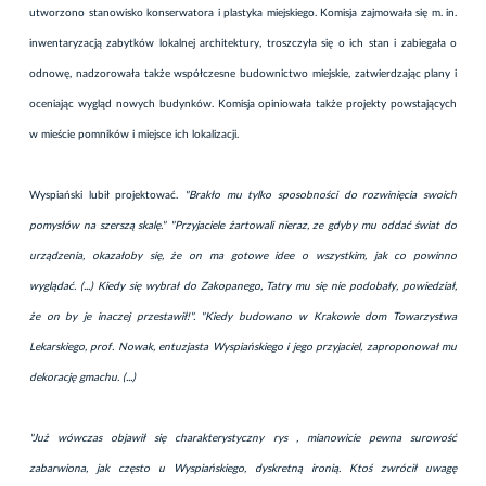
utworzono stanowisko konserwatora i plastyka miejskiego. Komisja zajmowała się m. in.
inwentaryzacją zabytków lokalnej architektury, troszczyła się o ich stan i zabiegała o
odnowę, nadzorowała także współczesne budownictwo miejskie, zatwierdzając plany i
oceniając wygląd nowych budynków. Komisja opiniowała także projekty powstających
w mieście pomników i miejsce ich lokalizacji.
Wyspiański lubił projektować.
"Brakło mu tylko sposobności do rozwinięcia swoich
pomysłów na szerszą skalę."
"Przyjaciele żartowali nieraz, ze gdyby mu oddać świat do
urządzenia, okazałoby się, że on ma gotowe idee o wszystkim, jak co powinno
wyglądać. (...) Kiedy się wybrał do Zakopanego, Tatry mu się nie podobały, powiedział,
że on by je inaczej przestawił!". "Kiedy budowano w Krakowie dom Towarzystwa
Lekarskiego, prof. Nowak, entuzjasta Wyspiańskiego i jego przyjaciel, zaproponował mu
dekorację gmachu. (...)
"Już wówczas objawił się charakterystyczny rys , mianowicie pewna surowość
zabarwiona, jak często u Wyspiańskiego, dyskretną ironią. Ktoś zwrócił uwagę