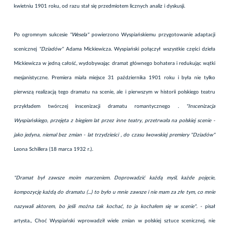
kwietniu 1901 roku, od razu stał się przedmiotem licznych analiz i dyskusji.
Po ogromnym sukcesie
"Wesela"
powierzono Wyspiańskiemu przygotowanie adaptacji
scenicznej
"Dziadów"
Adama Mickiewicza. Wyspiański połączył wszystkie części dzieła
Mickiewicza w jedną całość, wydobywając dramat głównego bohatera i redukując wątki
mesjanistyczne. Premiera miała miejsce 31 października 1901 roku i była nie tylko
pierwszą realizacją tego dramatu na scenie, ale i pierwszym w historii polskiego teatru
przykładem twórczej inscenizacji dramatu romantycznego .
"Inscenizacja
Wyspiańskiego, przejęta z biegiem lat przez inne teatry, przetrwała na polskiej scenie -
jako jedyna, niemal bez zmian - lat trzydzieści , do czasu lwowskiej premiery "Dziadów"
Leona Schillera (18 marca 1932 r.).
"Dramat był zawsze moim marzeniem. Doprowadzić każdą myśl, każde pojęcie,
kompozycję każdą do dramatu (...) to było u mnie zawsze i nie mam za złe tym, co mnie
nazywali aktorem, bo jeśli można tak kochać, to ja kochałem się w scenie"
. - pisał
artysta., Choć Wyspiański wprowadził wiele zmian w polskiej sztuce scenicznej, nie