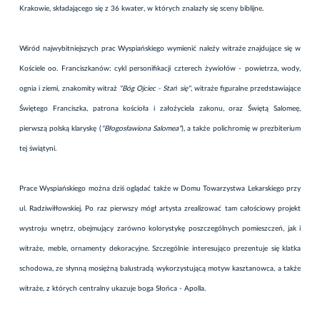
Krakowie, składającego się z 36 kwater, w których znalazły się sceny biblijne.
Wśród najwybitniejszych prac Wyspiańskiego wymienić należy witraże znajdujące się w
Kościele oo. Franciszkanów: cykl personifikacji czterech żywiołów - powietrza, wody,
ognia i ziemi, znakomity witraż
"Bóg Ojciec - Stań się"
, witraże figuralne przedstawiające
Świętego Franciszka, patrona kościoła i założyciela zakonu, oraz Świętą Salomeę,
pierwszą polską klaryskę (
"Błogosławiona Salomea"
), a także polichromię w prezbiterium
tej świątyni.
Prace Wyspiańskiego można dziś oglądać także w Domu Towarzystwa Lekarskiego przy
ul. Radziwiłłowskiej. Po raz pierwszy mógł artysta zrealizować tam całościowy projekt
wystroju wnętrz, obejmujący zarówno kolorystykę poszczególnych pomieszczeń, jak i
witraże, meble, ornamenty dekoracyjne. Szczególnie interesująco prezentuje się klatka
schodowa, ze słynną mosiężną balustradą wykorzystującą motyw kasztanowca, a także
witraże, z których centralny ukazuje boga Słońca - Apolla.