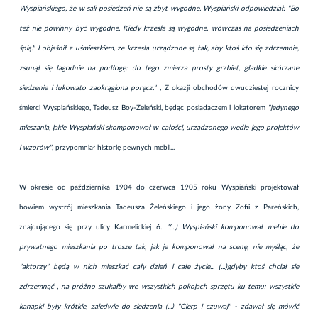
Wyspiańskiego, że w sali posiedzeń nie są zbyt wygodne. Wyspiański odpowiedział: "Bo
też nie powinny być wygodne. Kiedy krzesła są wygodne, wówczas na posiedzeniach
śpią." I objaśnił z uśmieszkiem, ze krzesła urządzone są tak, aby ktoś kto się zdrzemnie,
zsunął się łagodnie na podłogę: do tego zmierza prosty grzbiet, gładkie skórzane
siedzenie i łukowato zaokrąglona poręcz." ,
Z okazji obchodów dwudziestej rocznicy
śmierci Wyspiańskiego, Tadeusz Boy-Żeleński, będąc posiadaczem i lokatorem
"jedynego
mieszania, jakie Wyspiański skomponował w całości, urządzonego wedle jego projektów
i wzorów"
, przypomniał historię pewnych mebli...
W okresie od października 1904 do czerwca 1905 roku Wyspiański projektował
bowiem wystrój mieszkania Tadeusza Żeleńskiego i jego żony Zofii z Pareńskich,
znajdującego się przy ulicy Karmelickiej 6.
"(...) Wyspiański komponował meble do
prywatnego mieszkania po trosze tak, jak je komponował na scenę, nie myśląc, że
"aktorzy" będą w nich mieszkać cały dzień i całe życie... (...)gdyby ktoś chciał się
zdrzemnąć , na próżno szukałby we wszystkich pokojach sprzętu ku temu: wszystkie
kanapki były krótkie, zaledwie do siedzenia (...) "Cierp i czuwaj" - zdawał się mówić