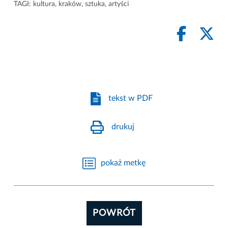
TAGI:
kultura
,
kraków
,
sztuka
,
artyści
tekst w PDF
drukuj
pokaż metkę
POWRÓT