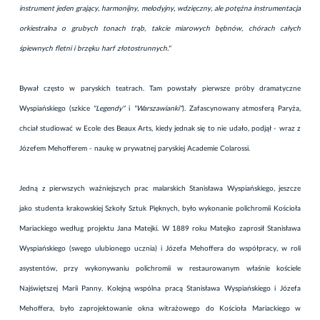
instrument jeden grający, harmonijny, melodyjny, wdzięczny, ale potężna instrumentacja
orkiestralna o grubych tonach trąb, takcie miarowych bębnów, chórach całych
śpiewnych fletni i brzęku harf złotostrunnych."
Bywał często w paryskich teatrach. Tam powstały pierwsze próby dramatyczne
Wyspiańskiego (szkice
"Legendy"
i
"Warszawianki"
). Zafascynowany atmosferą Paryża,
chciał studiować w Ecole des Beaux Arts, kiedy jednak się to nie udało, podjął - wraz z
Józefem Mehofferem - naukę w prywatnej paryskiej Academie Colarossi.
Jedną z pierwszych ważniejszych prac malarskich Stanisława Wyspiańskiego, jeszcze
jako studenta krakowskiej Szkoły Sztuk Pięknych, było wykonanie polichromii Kościoła
Mariackiego według projektu Jana Matejki. W 1889 roku Matejko zaprosił Stanisława
Wyspiańskiego (swego ulubionego ucznia) i Józefa Mehoffera do współpracy, w roli
asystentów, przy wykonywaniu polichromii w restaurowanym właśnie kościele
Najświętszej Marii Panny. Kolejną wspólna pracą Stanisława Wyspiańskiego i Józefa
Mehoffera, było zaprojektowanie okna witrażowego do Kościoła Mariackiego w