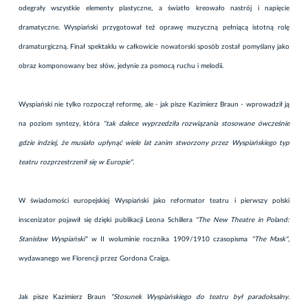
odegrały wszystkie elementy plastyczne, a światło kreowało nastrój i napięcie
dramatyczne. Wyspiański przygotował też oprawę muzyczną pełniącą istotną rolę
dramaturgiczną. Finał spektaklu w całkowicie nowatorski sposób został pomyślany jako
obraz komponowany bez słów, jedynie za pomocą ruchu i melodii.
Wyspiański nie tylko rozpoczął reformę, ale - jak pisze Kazimierz Braun - wprowadził ją
na poziom syntezy, która
"tak dalece wyprzedziła rozwiązania stosowane ówcześnie
gdzie indziej, że musiało upłynąć wiele lat zanim stworzony przez Wyspiańskiego typ
teatru rozprzestrzenił się w Europie"
.
W świadomości europejskiej Wyspiański jako reformator teatru i pierwszy polski
inscenizator pojawił się dzięki publikacji Leona Schillera
"The New Theatre in Poland:
Stanisław Wyspiański"
w II woluminie rocznika 1909/1910 czasopisma
"The Mask"
,
wydawanego we Florencji przez Gordona Craiga.
Jak pisze Kazimierz Braun
"Stosunek Wyspiańskiego do teatru był paradoksalny.