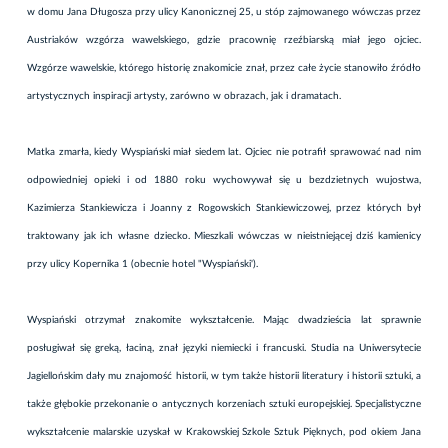
w domu Jana Długosza przy ulicy Kanonicznej 25, u stóp zajmowanego wówczas przez
Austriaków wzgórza wawelskiego, gdzie pracownię rzeźbiarską miał jego ojciec.
Wzgórze wawelskie, którego historię znakomicie znał, przez całe życie stanowiło źródło
artystycznych inspiracji artysty, zarówno w obrazach, jak i dramatach.
Matka zmarła, kiedy Wyspiański miał siedem lat. Ojciec nie potrafił sprawować nad nim
odpowiedniej opieki i od 1880 roku wychowywał się u bezdzietnych wujostwa,
Kazimierza Stankiewicza i Joanny z Rogowskich Stankiewiczowej, przez których był
traktowany jak ich własne dziecko. Mieszkali wówczas w nieistniejącej dziś kamienicy
przy ulicy Kopernika 1 (obecnie hotel "Wyspiański').
Wyspiański otrzymał znakomite wykształcenie. Mając dwadzieścia lat sprawnie
posługiwał się greką, łaciną, znał języki niemiecki i francuski. Studia na Uniwersytecie
Jagiellońskim dały mu znajomość historii, w tym także historii literatury i historii sztuki, a
także głębokie przekonanie o antycznych korzeniach sztuki europejskiej. Specjalistyczne
wykształcenie malarskie uzyskał w Krakowskiej Szkole Sztuk Pięknych, pod okiem Jana