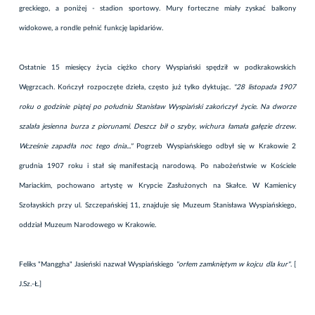
greckiego, a poniżej - stadion sportowy. Mury forteczne miały zyskać balkony
widokowe, a rondle pełnić funkcję lapidariów.
Ostatnie 15 miesięcy życia ciężko chory Wyspiański spędził w podkrakowskich
Węgrzcach. Kończył rozpoczęte dzieła, często już tylko dyktując.
"28 listopada 1907
roku o godzinie piątej po południu Stanisław Wyspiański zakończył życie. Na dworze
szalała jesienna burza z piorunami. Deszcz bił o szyby, wichura łamała gałęzie drzew.
Wcześnie zapadła noc tego dnia..."
Pogrzeb Wyspiańskiego odbył się w Krakowie 2
grudnia 1907 roku i stał się manifestacją narodową. Po nabożeństwie w Kościele
Mariackim, pochowano artystę w Krypcie Zasłużonych na Skałce. W Kamienicy
Szołayskich przy ul. Szczepańskiej 11, znajduje się Muzeum Stanisława Wyspiańskiego,
oddział Muzeum Narodowego w Krakowie.
Feliks "Manggha" Jasieński nazwał Wyspiańskiego
"orłem zamkniętym w kojcu dla kur"
. [
J.Sz.-Ł.]