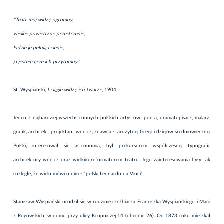
"Teatr mój widzę ogromny,
wielkie powietrzne przestrzenie,
ludzie je pełnią i cienie,
ja jestem grze ich przytomny."
St. Wyspiański,
I ciągle widzę ich twarze
, 1904
Jeden z najbardziej wszechstronnych polskich artystów: poeta, dramatopisarz, malarz,
grafik, architekt, projektant wnętrz, znawca starożytnej Grecji i dziejów średniowiecznej
Polski, interesował się astronomią, był prekursorem współczesnej typografii,
architektury wnętrz oraz wielkim reformatorem teatru. Jego zainteresowania były tak
rozległe, że wielu mówi o nim - "polski Leonardo da Vinci".
Stanisław Wyspiański urodził się w rodzinie rzeźbiarza Franciszka Wyspiańskiego i Marii
z Rogowskich, w domu przy ulicy Krupniczej 14 (obecnie 26). Od 1873 roku mieszkał