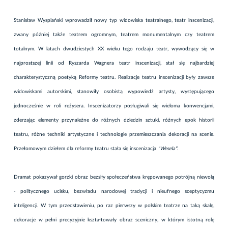
Stanisław Wyspiański wprowadził nowy typ widowiska teatralnego, teatr inscenizacji,
zwany później także teatrem ogromnym, teatrem monumentalnym czy teatrem
totalnym. W latach dwudziestych XX wieku tego rodzaju teatr, wywodzący się w
najprostszej linii od Ryszarda Wagnera teatr inscenizacji, stał się najbardziej
charakterystyczną poetyką Reformy teatru. Realizacje teatru inscenizacji były zawsze
widowiskami autorskimi, stanowiły osobistą wypowiedź artysty, występującego
jednocześnie w roli reżysera. Inscenizatorzy posługiwali się wieloma konwencjami,
zderzając elementy przynależne do różnych dziedzin sztuki, różnych epok historii
teatru, różne techniki artystyczne i technologie przemieszczania dekoracji na scenie.
Przełomowym dziełem dla reformy teatru stała się inscenizacja
"Wesela"
.
Dramat pokazywał gorzki obraz bezsiły społeczeństwa krępowanego potrójną niewolą
- politycznego ucisku, bezwładu narodowej tradycji i nieufnego sceptycyzmu
inteligencji. W tym przedstawieniu, po raz pierwszy w polskim teatrze na taką skalę,
dekoracje w pełni precyzyjnie kształtowały obraz sceniczny, w którym istotną rolę