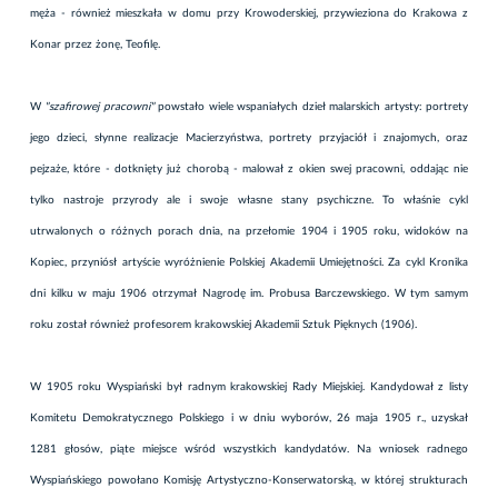
męża - również mieszkała w domu przy Krowoderskiej, przywieziona do Krakowa z
Konar przez żonę, Teofilę.
W
"szafirowej pracowni"
powstało wiele wspaniałych dzieł malarskich artysty: portrety
jego dzieci, słynne realizacje Macierzyństwa, portrety przyjaciół i znajomych, oraz
pejzaże, które - dotknięty już chorobą - malował z okien swej pracowni, oddając nie
tylko nastroje przyrody ale i swoje własne stany psychiczne. To właśnie cykl
utrwalonych o różnych porach dnia, na przełomie 1904 i 1905 roku, widoków na
Kopiec, przyniósł artyście wyróżnienie Polskiej Akademii Umiejętności. Za cykl Kronika
dni kilku w maju 1906 otrzymał Nagrodę im. Probusa Barczewskiego. W tym samym
roku został również profesorem krakowskiej Akademii Sztuk Pięknych (1906).
W 1905 roku Wyspiański był radnym krakowskiej Rady Miejskiej. Kandydował z listy
Komitetu Demokratycznego Polskiego i w dniu wyborów, 26 maja 1905 r., uzyskał
1281 głosów, piąte miejsce wśród wszystkich kandydatów. Na wniosek radnego
Wyspiańskiego powołano Komisję Artystyczno-Konserwatorską, w której strukturach