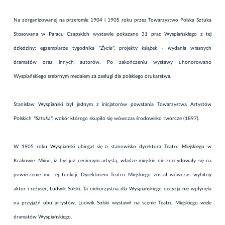
Na zorganizowanej na przełomie 1904 i 1905 roku przez Towarzystwo Polska Sztuka
Stosowana w Pałacu Czapskich wystawie pokazano 31 prac Wyspiańskiego z tej
dziedziny: egzemplarze tygodnika
"Życie"
, projekty książek - wydania własnych
dramatów oraz innych autorów. Po zakończeniu wystawy uhonorowano
Wyspiańskiego srebrnym medalem za zasługi dla polskiego drukarstwa.
Stanisław Wyspiański był jednym z inicjatorów powstania Towarzystwa Artystów
Polskich
"Sztuka"
, wokół którego skupiło się wówczas środowisko twórcze (1897).
W 1905 roku Wyspiański ubiegał się o stanowisko dyrektora Teatru Miejskiego w
Krakowie. Mimo, iż był już cenionym artystą, władze miejskie nie zdecydowały się na
powierzenie mu tej funkcji. Dyrektorem Teatru Miejskiego został wówczas wybitny
aktor i reżyser, Ludwik Solski. Ta niekorzystna dla Wyspiańskiego decyzja nie wpłynęła
na przyjaźń obu artystów. Ludwik Solski wystawił na scenie Teatru Miejskiego wiele
dramatów Wyspiańskiego.