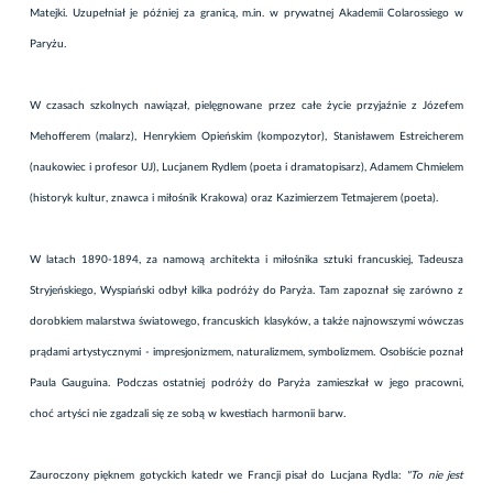
Matejki. Uzupełniał je później za granicą, m.in. w prywatnej Akademii Colarossiego w
Paryżu.
W czasach szkolnych nawiązał, pielęgnowane przez całe życie przyjaźnie z Józefem
Mehofferem (malarz), Henrykiem Opieńskim (kompozytor), Stanisławem Estreicherem
(naukowiec i profesor UJ), Lucjanem Rydlem (poeta i dramatopisarz), Adamem Chmielem
(historyk kultur, znawca i miłośnik Krakowa) oraz Kazimierzem Tetmajerem (poeta).
W latach 1890-1894, za namową architekta i miłośnika sztuki francuskiej, Tadeusza
Stryjeńskiego, Wyspiański odbył kilka podróży do Paryża. Tam zapoznał się zarówno z
dorobkiem malarstwa światowego, francuskich klasyków, a także najnowszymi wówczas
prądami artystycznymi - impresjonizmem, naturalizmem, symbolizmem. Osobiście poznał
Paula Gauguina. Podczas ostatniej podróży do Paryża zamieszkał w jego pracowni,
choć artyści nie zgadzali się ze sobą w kwestiach harmonii barw.
Zauroczony pięknem gotyckich katedr we Francji pisał do Lucjana Rydla:
"To nie jest