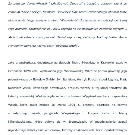
Zarazem go demistyfikował i sakralizował. Odrzucał i burzył, a zarazem czynił go
centrum "Myśli polskiej" i kosmosu. Pierwszy z ludzi teatru europejskiego obnażał teatr,
ukazał pustą i nagą scenę w prologu "Wyzwolenia". Uczestnicząc w realizacji scenicznej
tego dramatu, doradzał też, aby akt II zagrano na tle malowanych zastawek użytych w
akcie I, ale odwróconych plecami. Ukazał więc kulisy, bebechy, kuchnię teatru. Ale w
tym samym utworze nazwał teatr "świątynią sztuki"
.
Jako dramatopisarz, debiutował na deskach Teatru Miejskiego w Krakowie, gdzie w
listopadzie 1898 roku wystawiono jego Warszawiankę. Wkrótce potem powstają jego
poematy-rapsody Bolesław Śmiały, Św. Stanisław, Henryk Pobożny pod Legnicą, Piast,
Kazimierz Wielki. Równolegle powstawały projekty witraży o tej samej tematyce do
katedry wawelskiej. Wielkim wydarzeniem i sukcesem Wyspiańskiego była prapremiera
Wesela, która miała miejsce 16 marca 1901 r., dramatu opartego na kanwie
autentycznego wesela, przyjaciela Wyspiańkiego - Lucjana Rydla, z Heleną
Mikołajczykówną, które odbyło się w Bronowicach. W przedstawieniu zagrali
najwybitniejsi aktorzy tamtych czasów, tworząc znakomite role. Tekst, opublikowany w