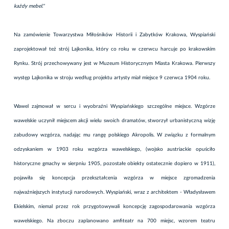
każdy mebel."
Na zamówienie Towarzystwa Miłośników Historii i Zabytków Krakowa, Wyspiański
zaprojektował też strój Lajkonika, który co roku w czerwcu harcuje po krakowskim
Rynku. Strój przechowywany jest w Muzeum Historycznym Miasta Krakowa. Pierwszy
występ Lajkonika w stroju według projektu artysty miał miejsce 9 czerwca 1904 roku.
Wawel zajmował w sercu i wyobraźni Wyspiańskiego szczególne miejsce. Wzgórze
wawelskie uczynił miejscem akcji wielu swoich dramatów, stworzył urbanistyczną wizję
zabudowy wzgórza, nadając mu rangę polskiego Akropolis. W związku z formalnym
odzyskaniem w 1903 roku wzgórza wawelskiego, (wojsko austriackie opuściło
historyczne gmachy w sierpniu 1905, pozostałe obiekty ostatecznie dopiero w 1911),
pojawiła się koncepcja przekształcenia wzgórza w miejsce zgromadzenia
najważniejszych instytucji narodowych. Wyspiański, wraz z architektem - Władysławem
Ekielskim, niemal przez rok przygotowywali koncepcję zagospodarowania wzgórza
wawelskiego. Na zboczu zaplanowano amfiteatr na 700 miejsc, wzorem teatru