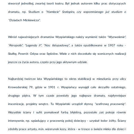
stworzył jednolitej, zwartej teorii teatru. Był jednak autorem kilku prac dotyczących
dramatu, np. Studium o
"Hamlecie" Szekspira, czy wspomnianego już studium o
"Dziadach Mickiewicza"
.
Wśród najważniejszych dramatów Wyspiańskiego należy wymienić także
"Wyzwolenie",
"Akropolis", "Legendę II", "Noc listopadową"
, a także opublikowane w 1907 roku -
Skałkę, Powrót Odysa oraz Sędziów. Wiele z nich doczekało się scenicznych realizacji
jeszcze za życia autora, często przy jego aktywnym udziale.
Najbardziej twórcze lata Wyspiańskiego to okres stabilizacji w mieszkaniu przy ulicy
Krowoderskiej 79, gdzie w 1901 r. Wyspiańscy wynajęli całe skrzydło ostatniego,
drugiego piętra. W tym czasie powstały jego najlepsze dramaty, najsłynniejsze
inscenizacje, projekty wnętrz. Tu Wyspiański urządził słynną
"szafirową pracownię"
.
Wszystkie ściany i sufit pomalował farbą błękitną, pozostałe zaś pokoje równie
intensywnie, np. sąsiadujący z pracownią pokój dziecięcy - uzyskał kolor żółty. Ściany
zdobiły prace artysty, m.in. wizerunek kozy, która - w trosce o świeże mleko dla dzieci i