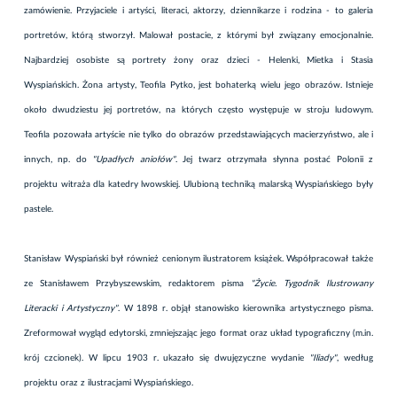
zamówienie. Przyjaciele i artyści, literaci, aktorzy, dziennikarze i rodzina - to galeria
portretów, którą stworzył. Malował postacie, z którymi był związany emocjonalnie.
Najbardziej osobiste są portrety żony oraz dzieci - Helenki, Mietka i Stasia
Wyspiańskich. Żona artysty, Teofila Pytko, jest bohaterką wielu jego obrazów. Istnieje
około dwudziestu jej portretów, na których często występuje w stroju ludowym.
Teofila pozowała artyście nie tylko do obrazów przedstawiających macierzyństwo, ale i
innych, np. do
"Upadłych aniołów"
. Jej twarz otrzymała słynna postać Polonii z
projektu witraża dla katedry lwowskiej. Ulubioną techniką malarską Wyspiańskiego były
pastele.
Stanisław Wyspiański był również cenionym ilustratorem książek. Współpracował także
ze Stanisławem Przybyszewskim, redaktorem pisma
"Życie. Tygodnik Ilustrowany
Literacki i Artystyczny"
. W 1898 r. objął stanowisko kierownika artystycznego pisma.
Zreformował wygląd edytorski, zmniejszając jego format oraz układ typograficzny (m.in.
krój czcionek). W lipcu 1903 r. ukazało się dwujęzyczne wydanie
"Iliady"
, według
projektu oraz z ilustracjami Wyspiańskiego.