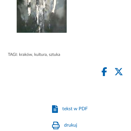
TAGI:
kraków
,
kultura
,
sztuka
tekst w PDF
drukuj