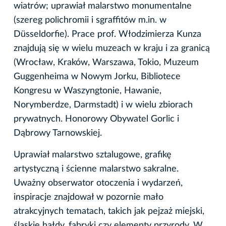
wiatrów; uprawiał malarstwo monumentalne
(szereg polichromii i sgraffitów m.in. w
Düsseldorfie). Prace prof. Włodzimierza Kunza
znajdują się w wielu muzeach w kraju i za granicą
(Wrocław, Kraków, Warszawa, Tokio, Muzeum
Guggenheima w Nowym Jorku, Bibliotece
Kongresu w Waszyngtonie, Hawanie,
Norymberdze, Darmstadt) i w wielu zbiorach
prywatnych. Honorowy Obywatel Gorlic i
Dąbrowy Tarnowskiej.
Uprawiał malarstwo sztalugowe, grafikę
artystyczną i ścienne malarstwo sakralne.
Uważny obserwator otoczenia i wydarzeń,
inspiracje znajdował w pozornie mało
atrakcyjnych tematach, takich jak pejzaż miejski,
śląskie hałdy, fabryki czy elementy przyrody. W