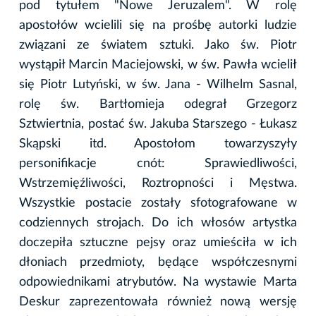
pod tytułem "Nowe Jeruzalem". W rolę
apostołów wcielili się na prośbę autorki ludzie
związani ze światem sztuki. Jako św. Piotr
wystąpił Marcin Maciejowski, w św. Pawła wcielił
się Piotr Lutyński, w św. Jana - Wilhelm Sasnal,
rolę św. Bartłomieja odegrał Grzegorz
Sztwiertnia, postać św. Jakuba Starszego - Łukasz
Skąpski itd. Apostołom towarzyszyły
personifikacje cnót: Sprawiedliwości,
Wstrzemięźliwości, Roztropności i Męstwa.
Wszystkie postacie zostały sfotografowane w
codziennych strojach. Do ich włosów artystka
doczepiła sztuczne pejsy oraz umieściła w ich
dłoniach przedmioty, będące współczesnymi
odpowiednikami atrybutów. Na wystawie Marta
Deskur zaprezentowała również nową wersję