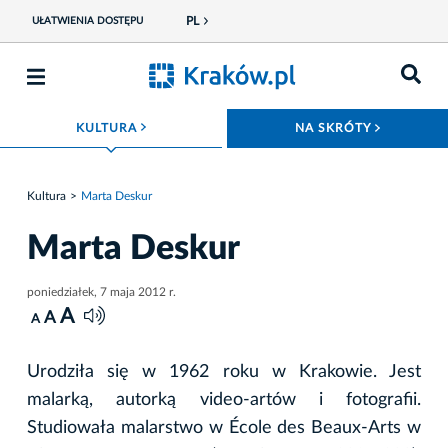
PL
UŁATWIENIA DOSTĘPU
ROZWIŃ MENU
ROZWIŃ
KULTURA
NA SKRÓTY
Kultura
Marta Deskur
Marta Deskur
poniedziałek, 7 maja 2012 r.
A
A
A
Urodziła się w 1962 roku w Krakowie. Jest
malarką, autorką video-artów i fotografii.
Studiowała malarstwo w École des Beaux-Arts w