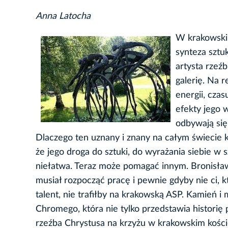
Anna Latocha
W krakowskim
synteza sztu
artysta rzeź
galerię. Na 
energii, czas
efekty jego w
odbywają się
Dlaczego ten uznany i znany na całym świecie k
że jego droga do sztuki, do wyrażania siebie w s
niełatwa. Teraz może pomagać innym. Bronisła
musiał rozpocząć pracę i pewnie gdyby nie ci, k
talent, nie trafiłby na krakowską ASP. Kamień 
Chromego, która nie tylko przedstawia historię
rzeźba Chrystusa na krzyżu w krakowskim kości