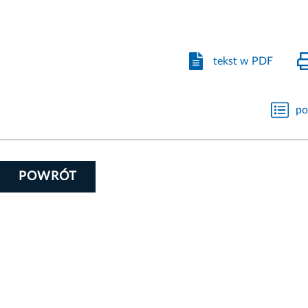
tekst w PDF
po
POWRÓT