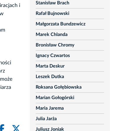
Stanisław Brach
racjach i
Rafał Bujnowski
aw
Małgorzata Bundzewicz
sam
Marek Chlanda
Bronisław Chromy
Ignacy Czwartos
ności
Marta Deskur
arz
Leszek Dutka
t może
Roksana Gołębiowska
iarza
Marian Gołogórski
Maria Jarema
Julia Jarża
Juliusz Joniak