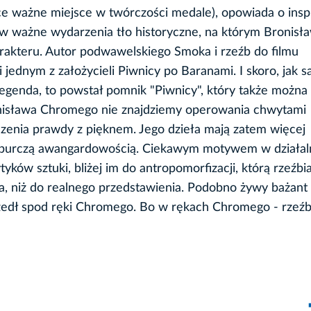
e ważne miejsce w twórczości medale), opowiada o inspi
e w ważne wydarzenia tło historyczne, na którym Bronisł
rakteru. Autor podwawelskiego Smoka i rzeźb do filmu
 jednym z założycieli Piwnicy po Baranami. I skoro, jak 
 legenda, to powstał pomnik "Piwnicy", który także można
nisława Chromego nie znajdziemy operowania chwytami
ączenia prawdy z pięknem. Jego dzieła mają zatem więcej
zoburczą awangardowością. Ciekawym motywem w działal
yków sztuki, bliżej im do antropomorfizacji, którą rzeźbi
ia, niż do realnego przedstawienia. Podobno żywy bażan
zedł spod ręki Chromego. Bo w rękach Chromego - rzeźb