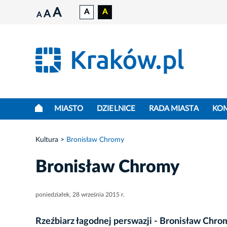
A
A
A
A
A
MIASTO
DZIELNICE
RADA MIASTA
KO
Kultura
Bronisław Chromy
Bronisław Chromy
poniedziałek, 28 września 2015 r.
Rzeźbiarz łagodnej perswazji - Bronisław Chrom