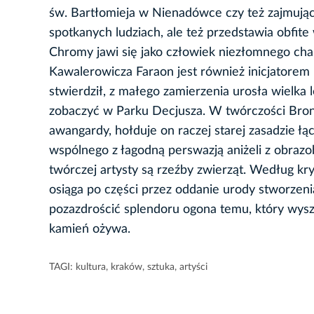
św. Bartłomieja w Nienadówce czy też zajmując
spotkanych ludziach, ale też przedstawia obfit
Chromy jawi się jako człowiek niezłomnego cha
Kawalerowicza Faraon jest również inicjatorem i
stwierdził, z małego zamierzenia urosła wielka
zobaczyć w Parku Decjusza. W twórczości Bro
awangardy, hołduje on raczej starej zasadzie ł
wspólnego z łagodną perswazją aniżeli z obra
twórczej artysty są rzeźby zwierząt. Według kryt
osiąga po części przez oddanie urody stworzen
pozazdrościć splendoru ogona temu, który wys
kamień ożywa.
TAGI:
kultura
,
kraków
,
sztuka
,
artyści