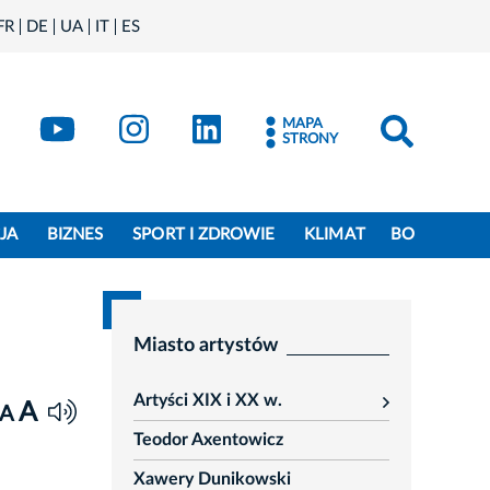
FR
DE
UA
IT
ES
book
Kraków - X
Kraków - YouTube
Kraków - Instagram
Kraków - LinkedIn
MAPA
STRONY
JA
BIZNES
SPORT I ZDROWIE
KLIMAT
BO
Miasto artystów
Artyści XIX i XX w.
A
rozwiń
A
Teodor Axentowicz
Xawery Dunikowski