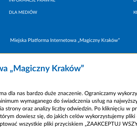
INFORMACJE PRAWNE
D
DLA MEDIÓW
K
Miejska Platforma Internetowa „Magiczny Kraków”
owa „Magiczny Kraków”
a dla nas bardzo duże znaczenie. Ograniczamy wykorzyst
minimum wymaganego do świadczenia usług na najwyższym
strony oraz analizy liczby odwiedzin. Po kliknięciu w pr
m dowiesz się, do jakich celów wykorzystujemy pliki c
ceptować wszystkie pliki przyciskiem „ZAAKCEPTUJ WS