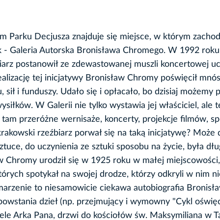
 Parku Decjusza znajduje się miejsce, w którym zachod
k - Galeria Autorska Bronisława Chromego. W 1992 roku
biarz postanowił ze zdewastowanej muszli koncertowej uc
realizację tej inicjatywy Bronisław Chromy poświęcił mnó
u, sił i funduszy. Udało się i opłacało, bo dzisiaj możemy
ysiłków. W Galerii nie tylko wystawia jej właściciel, ale t
 tam przeróżne wernisaże, koncerty, projekcje filmów, sp
rakowski rzeźbiarz porwał się na taką inicjatywę? Może 
ztuce, do uczynienia ze sztuki sposobu na życie, była dłu
w Chromy urodził się w 1925 roku w małej miejscowości,
tórych spotykał na swojej drodze, którzy odkryli w nim 
i marzenie to niesamowicie ciekawa autobiografia Bronisł
 powstania dzieł (np. przejmujący i wymowny "Cykl oświęc
ele Arka Pana, drzwi do kościołów św. Maksymiliana w T