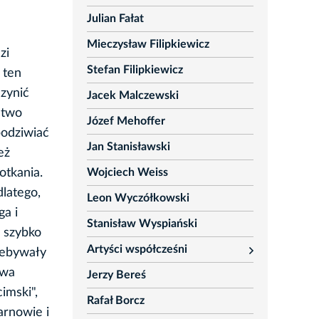
Julian Fałat
Mieczysław Filipkiewicz
zi
Stefan Filipkiewicz
 ten
zynić
Jacek Malczewski
stwo
Józef Mehoffer
 podziwiać
Jan Stanisławski
eż
Wojciech Weiss
otkania.
dlatego,
Leon Wyczółkowski
ga i
Stanisław Wyspiański
 szybko
Artyści współcześni
niebywały
rozwiń
awa
Jerzy Bereś
imski",
Rafał Borcz
arnowie i