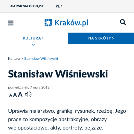
PL
UŁATWIENIA DOSTĘPU
ROZWIŃ MENU
ROZWIŃ
KULTURA
NA SKRÓTY
Kultura
Stanisław Wiśniewski
Stanisław Wiśniewski
poniedziałek, 7 maja 2012 r.
A
A
A
Uprawia malarstwo, grafikę, rysunek, rzeźbę. Jego
prace to kompozycje abstrakcyjne, obrazy
wielopostaciowe, akty, portrety, pejzaże.