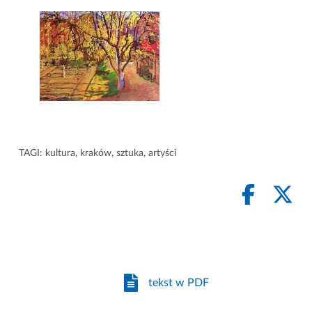
TAGI:
kultura
,
kraków
,
sztuka
,
artyści
tekst w PDF