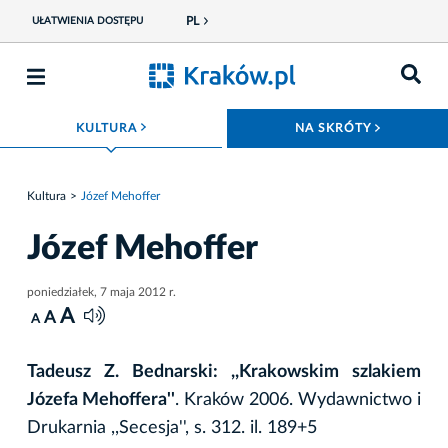
PL
UŁATWIENIA DOSTĘPU
ROZWIŃ MENU
ROZWIŃ
KULTURA
NA SKRÓTY
Kultura
Józef Mehoffer
Józef Mehoffer
poniedziałek, 7 maja 2012 r.
A
A
A
Tadeusz Z. Bednarski: ,,Krakowskim szlakiem
Józefa Mehoffera''
. Kraków 2006. Wydawnictwo i
Drukarnia ,,Secesja'', s. 312. il. 189+5