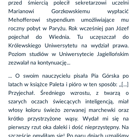
przed śmiercią polecił sekretarzowi uczelni
Marianowi Gorzkowskiemu wypłacić
Mehofferowi stypendium umożliwiające mu
roczny pobyt w Paryżu. Rok wcześniej pan Józef
pojechał do Wiednia. Tu uczęszczał do
Królewskiego Uniwersytetu na wydział prawa.
Poziom studiów w Uniwersytecie Jagiellońskim
zezwalał na kontynuację...
... O swoim nauczycielu pisała Pia Górska po
latach w książce Paleta i pióro w ten sposób: ,,[...]
Przyjechał. Średniego wzrostu, z twarzą o
szarych oczach świecących inteligencją, miał
włosy koloru świeżo zerwanej marchewki oraz
krótko przystrzyżone wąsy. Wydał mi się na
pierwszy rzut oka daleki i dość nieprzystępny. Na
szczęście omyliłam się! Po paru dniach uznaliśmy