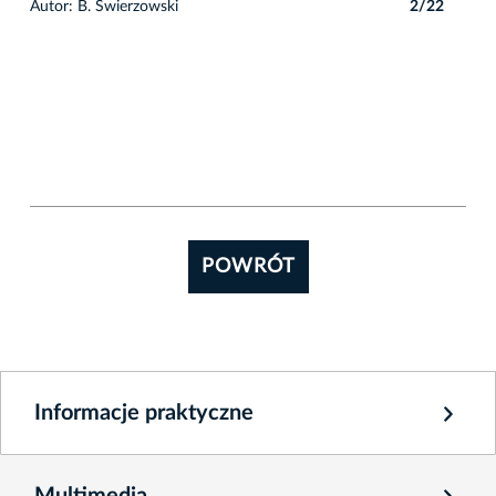
2
Autor: B. Świerzowski
2/22
Auto
POWRÓT
Informacje praktyczne
Multimedia