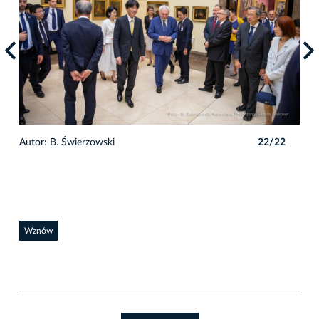
2
Autor: B. Świerzowski
22/22
Auto
Wznów