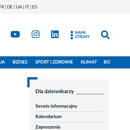
FR
DE
UA
IT
ES
book
Kraków - X
Kraków - YouTube
Kraków - Instagram
Kraków - LinkedIn
MAPA
STRONY
JA
BIZNES
SPORT I ZDROWIE
KLIMAT
BO
Dla dziennikarzy
Serwis informacyjny
Kalendarium
Zaproszenia