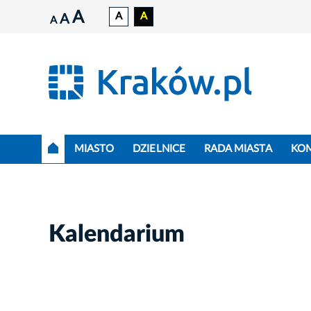
A
A
A
A
A
MIASTO
DZIELNICE
RADA MIASTA
KO
Kalendarium