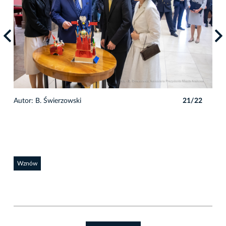
2
Autor: B. Świerzowski
21/22
Auto
Wznów