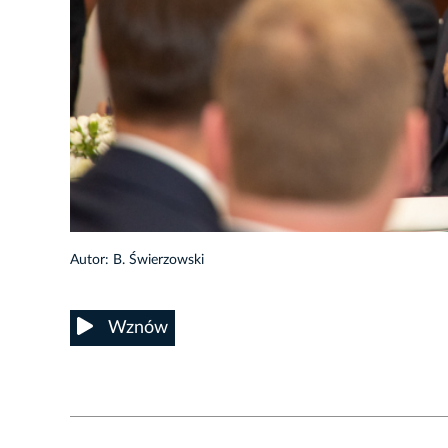
13/22
Autor: B. Świerzowski
Wznów