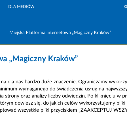
DLA MEDIÓW
K
Miejska Platforma Internetowa „Magiczny Kraków”
owa „Magiczny Kraków”
a dla nas bardzo duże znaczenie. Ograniczamy wykorzyst
minimum wymaganego do świadczenia usług na najwyższym
strony oraz analizy liczby odwiedzin. Po kliknięciu w pr
m dowiesz się, do jakich celów wykorzystujemy pliki c
ceptować wszystkie pliki przyciskiem „ZAAKCEPTUJ WS