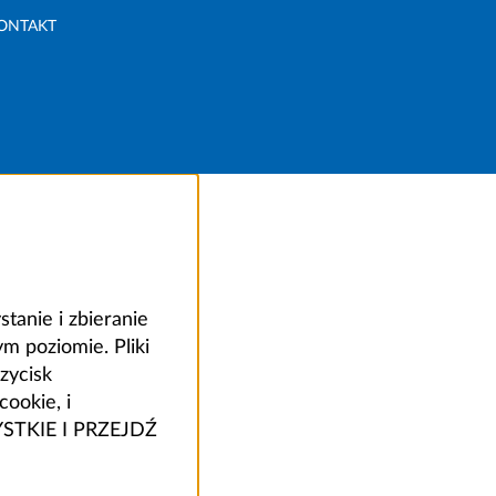
ONTAKT
anie i zbieranie
 poziomie. Pliki
zycisk
ookie, i
ZYSTKIE I PRZEJDŹ