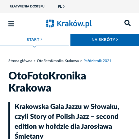
PL
UŁATWIENIA DOSTĘPU
ROZWIŃ MENU
ROZWIŃ
START
NA SKRÓTY
Strona główna
OtoFotoKronika Krakowa
Październik 2021
OtoFotoKronika
Krakowa
Krakowska Gala Jazzu w Słowaku,
czyli Story of Polish Jazz – second
edition w hołdzie dla Jarosława
Śmietany