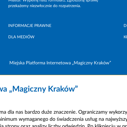
Miasta? Wypełnij nasz formularz. Zgłoszoną sprawę
przekażemy niezwłocznie do rozpatrzenia.
INFORMACJE PRAWNE
D
DLA MEDIÓW
K
Miejska Platforma Internetowa „Magiczny Kraków”
owa „Magiczny Kraków”
a dla nas bardzo duże znaczenie. Ograniczamy wykorzyst
minimum wymaganego do świadczenia usług na najwyższym
strony oraz analizy liczby odwiedzin. Po kliknięciu w pr