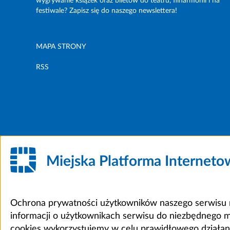
wygrywanie książek oraz biletów do teatru, filharmonii i na
festiwale? Zapisz się do naszego newslettera!
MAPA STRONY
RSS
Miejska Platforma Internet
Ochrona prywatności użytkowników naszego serwisu m
informacji o użytkownikach serwisu do niezbędnego 
cookies wykorzystujemy w celu prawidłowego działania 