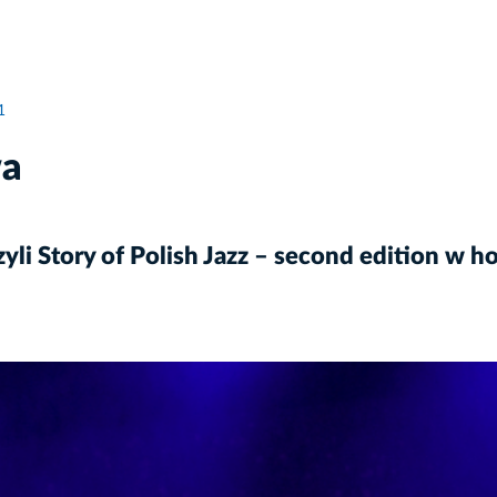
1
wa
li Story of Polish Jazz – second edition w h