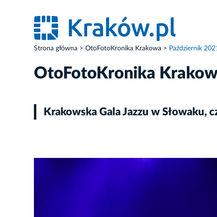
Strona główna
OtoFotoKronika Krakowa
Październik 202
OtoFotoKronika Krako
Krakowska Gala Jazzu w Słowaku, czy
ZDJĘCIE