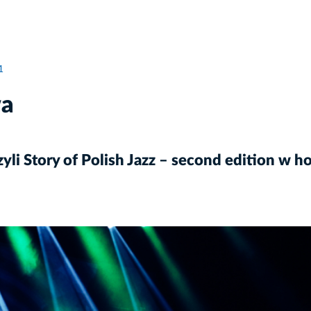
1
wa
li Story of Polish Jazz – second edition w h