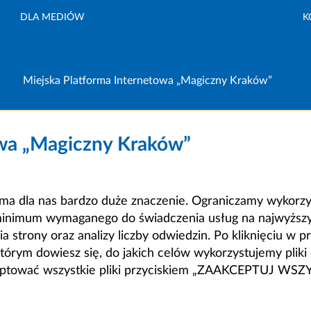
DLA MEDIÓW
K
Miejska Platforma Internetowa „Magiczny Kraków”
owa „Magiczny Kraków”
a dla nas bardzo duże znaczenie. Ograniczamy wykorzyst
minimum wymaganego do świadczenia usług na najwyższym
strony oraz analizy liczby odwiedzin. Po kliknięciu w pr
m dowiesz się, do jakich celów wykorzystujemy pliki c
ceptować wszystkie pliki przyciskiem „ZAAKCEPTUJ WS