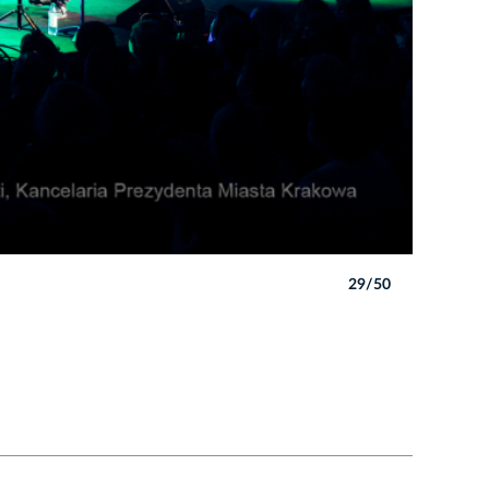
29/50
Autor: B. 