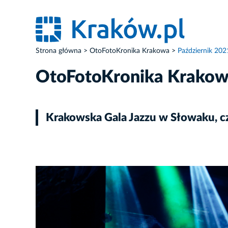
Strona główna
OtoFotoKronika Krakowa
Październik 202
OtoFotoKronika Krako
Krakowska Gala Jazzu w Słowaku, czy
ZDJĘCIE