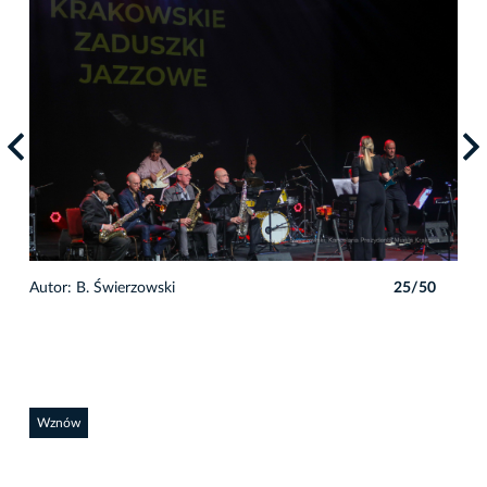
0
Autor: B. Świerzowski
25/50
Auto
Wznów