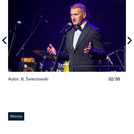
0
Autor: B. Świerzowski
32/50
Auto
Wznów