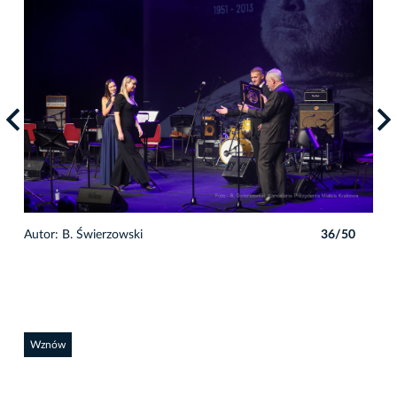
0
Autor: B. Świerzowski
36/50
Auto
Wznów