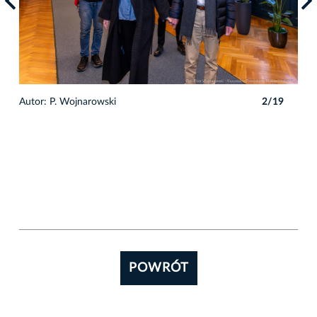
9
Autor: P. Wojnarowski
2/19
Auto
POWRÓT