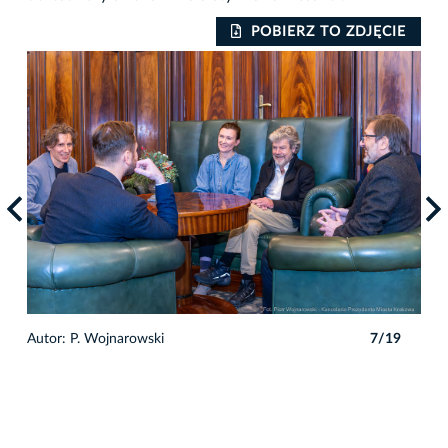
IE
POBIERZ TO ZDJĘCIE
9
Autor: P. Wojnarowski
7/19
Auto