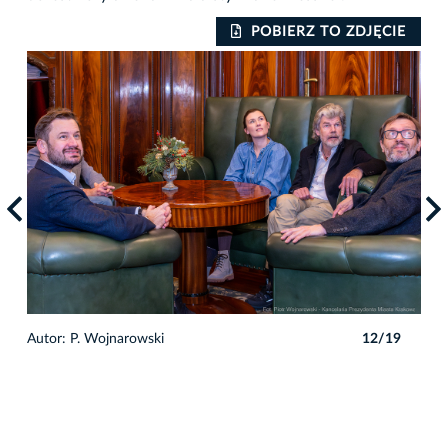
IE
POBIERZ TO ZDJĘCIE
9
Autor: P. Wojnarowski
12/19
Auto