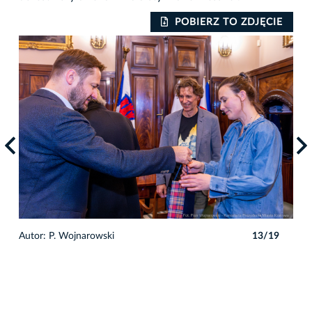
IE
POBIERZ TO ZDJĘCIE
9
Autor: P. Wojnarowski
13/19
Auto