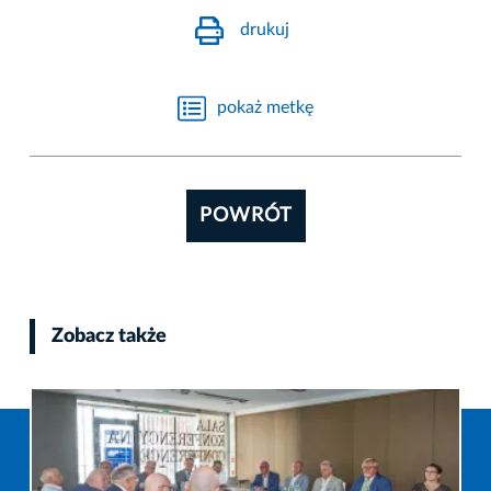
drukuj
pokaż metkę
POWRÓT
Zobacz także