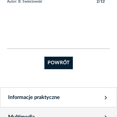
2
Autor: B. Świerzowski
2/12
Auto
POWRÓT
Informacje praktyczne