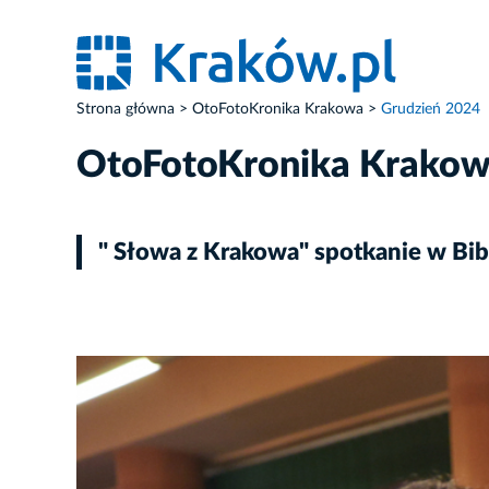
Strona główna
OtoFotoKronika Krakowa
Grudzień 2024
OtoFotoKronika Krako
" Słowa z Krakowa" spotkanie w Bi
ZDJĘCIE