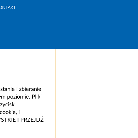
ONTAKT
anie i zbieranie
 poziomie. Pliki
zycisk
ookie, i
ZYSTKIE I PRZEJDŹ