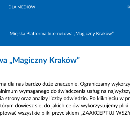
DLA MEDIÓW
K
Miejska Platforma Internetowa „Magiczny Kraków”
owa „Magiczny Kraków”
a dla nas bardzo duże znaczenie. Ograniczamy wykorzyst
minimum wymaganego do świadczenia usług na najwyższym
strony oraz analizy liczby odwiedzin. Po kliknięciu w pr
m dowiesz się, do jakich celów wykorzystujemy pliki c
ceptować wszystkie pliki przyciskiem „ZAAKCEPTUJ WS