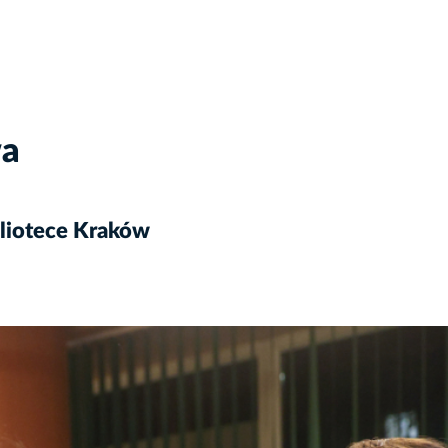
wa
bliotece Kraków