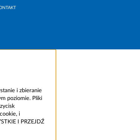
ONTAKT
anie i zbieranie
 poziomie. Pliki
zycisk
ookie, i
ZYSTKIE I PRZEJDŹ