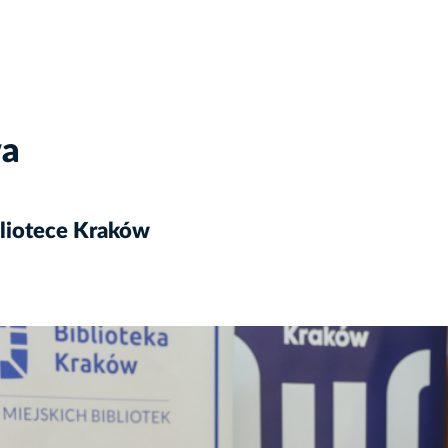
wa
bliotece Kraków