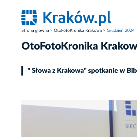
Strona główna
OtoFotoKronika Krakowa
Grudzień 2024
OtoFotoKronika Krako
" Słowa z Krakowa" spotkanie w Bi
ZDJĘCIE