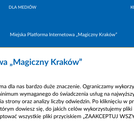
DLA MEDIÓW
K
Miejska Platforma Internetowa „Magiczny Kraków”
owa „Magiczny Kraków”
a dla nas bardzo duże znaczenie. Ograniczamy wykorzyst
minimum wymaganego do świadczenia usług na najwyższym
strony oraz analizy liczby odwiedzin. Po kliknięciu w pr
m dowiesz się, do jakich celów wykorzystujemy pliki c
ceptować wszystkie pliki przyciskiem „ZAAKCEPTUJ WS