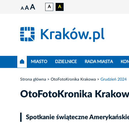
A
A
A
A
A
MIASTO
DZIELNICE
RADA MIASTA
KO
Strona główna
OtoFotoKronika Krakowa
Grudzień 2024
OtoFotoKronika Krako
Spotkanie świąteczne Amerykańskie