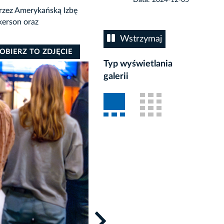
przez Amerykańską Izbę
kerson oraz
Wstrzymaj
OBIERZ TO ZDJĘCIE
Typ wyświetlania
galerii