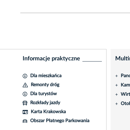
Informacje praktyczne
Multi
Dla mieszkańca
Pano
+
Remonty dróg
Kame
+
Dla turystów
Wir
+
Rozkłady jazdy
Oto
+
Karta Krakowska
Obszar Płatnego Parkowania