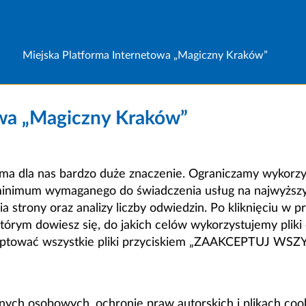
Miejska Platforma Internetowa „Magiczny Kraków”
owa „Magiczny Kraków”
a dla nas bardzo duże znaczenie. Ograniczamy wykorzyst
minimum wymaganego do świadczenia usług na najwyższym
strony oraz analizy liczby odwiedzin. Po kliknięciu w pr
m dowiesz się, do jakich celów wykorzystujemy pliki c
ceptować wszystkie pliki przyciskiem „ZAAKCEPTUJ WS
anych osobowych, ochronie praw autorskich i plikach coo