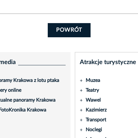
POWRÓT
media
Atrakcje turystyczne
ramy Krakowa z lotu ptaka
Muzea
+
ry online
Teatry
+
tualne panoramy Krakowa
Wawel
+
FotoKronika Krakowa
Kazimierz
+
Transport
+
Noclegi
+