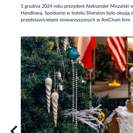
5 grudnia 2024 roku prezydent Aleksander Miszalski 
Handlową. Spotkanie w hotelu Sheraton było okazją 
przedstawicielami stowarzyszonych w AmCham firm.
JĘCIE