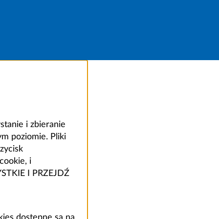
anie i zbieranie
 poziomie. Pliki
zycisk
ookie, i
ZYSTKIE I PRZEJDŹ
kies dostępne są na