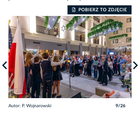
IE
POBIERZ TO ZDJĘCIE
6
Autor: P. Wojnarowski
9/26
Auto