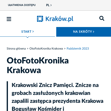
PL
UŁATWIENIA DOSTĘPU
ROZWIŃ MENU
ROZWIŃ
START
NA SKRÓTY
Strona główna
OtoFotoKronika Krakowa
Październik 2023
OtoFotoKronika
Krakowa
Krakowski Znicz Pamięci. Znicze na
grobach zasłużonych krakowian
zapalili zastępca prezydenta Krakowa
Bogusław Kośmider i