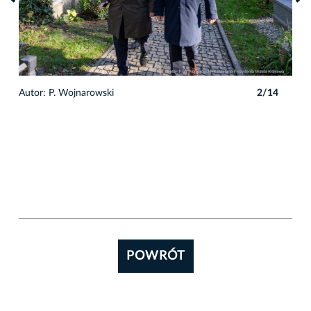
4
Autor: P. Wojnarowski
2/14
POWRÓT