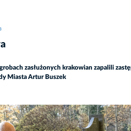
3
wa
 grobach zasłużonych krakowian zapalili za
y Miasta Artur Buszek