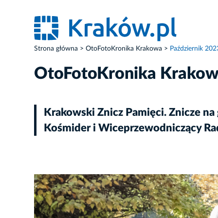
Strona główna
OtoFotoKronika Krakowa
Październik 202
OtoFotoKronika Krako
Krakowski Znicz Pamięci. Znicze na
Kośmider i Wiceprzewodniczący Rad
ZDJĘCIE