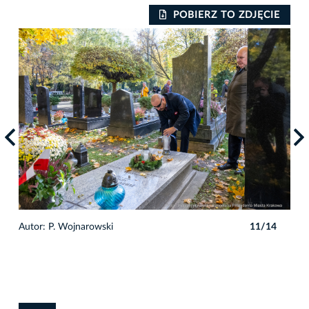
IE
POBIERZ TO ZDJĘCIE
4
Autor: P. Wojnarowski
11/14
Auto