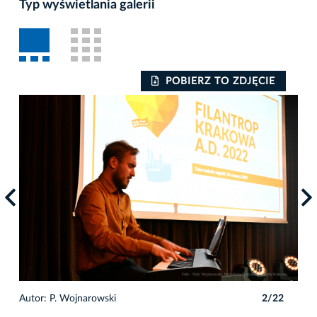
Typ wyświetlania galerii
POBIERZ TO ZDJĘCIE
2
Autor: P. Wojnarowski
2/22
Auto