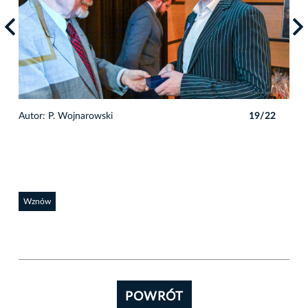
2
Autor: P. Wojnarowski
19/22
Auto
Wznów
POWRÓT