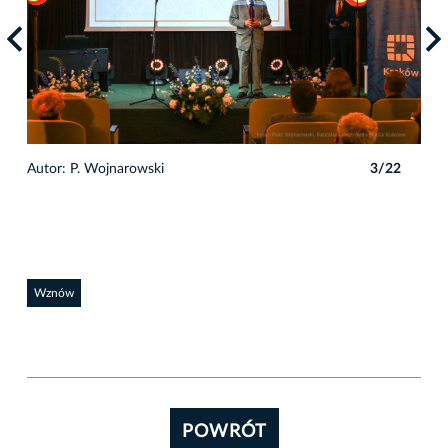
2
Autor: P. Wojnarowski
3/22
Auto
Wznów
POWRÓT