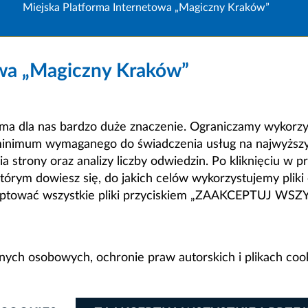
Miejska Platforma Internetowa „Magiczny Kraków”
owa „Magiczny Kraków”
a dla nas bardzo duże znaczenie. Ograniczamy wykorzyst
minimum wymaganego do świadczenia usług na najwyższym
strony oraz analizy liczby odwiedzin. Po kliknięciu w pr
m dowiesz się, do jakich celów wykorzystujemy pliki c
ceptować wszystkie pliki przyciskiem „ZAAKCEPTUJ WS
anych osobowych, ochronie praw autorskich i plikach coo