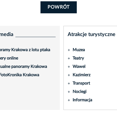
POWRÓT
media
Atrakcje turystyczne
ramy Krakowa z lotu ptaka
Muzea
+
ry online
Teatry
+
tualne panoramy Krakowa
Wawel
+
FotoKronika Krakowa
Kazimierz
+
Transport
+
Noclegi
+
Informacja
+