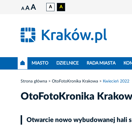
A
A
A
A
A
MIASTO
DZIELNICE
RADA MIASTA
KO
Strona główna
OtoFotoKronika Krakowa
Kwiecień 2022
OtoFotoKronika Krako
Otwarcie nowo wybudowanej hali s