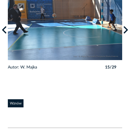
9
Autor: W. Majka
15/29
Auto
Wznów