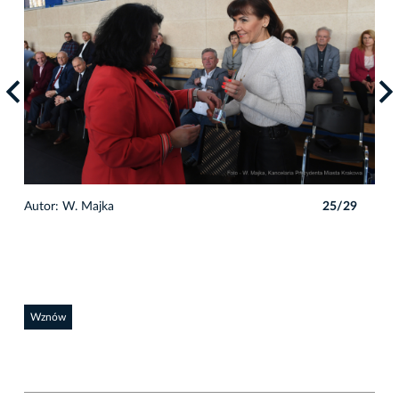
9
Autor: W. Majka
25/29
Auto
Wznów