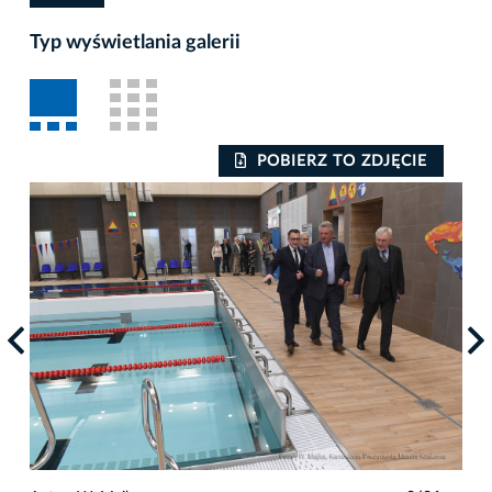
Typ wyświetlania galerii
POBIERZ TO ZDJĘCIE
Auto