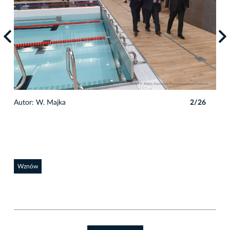
6
Autor: W. Majka
2/26
Auto
Wznów