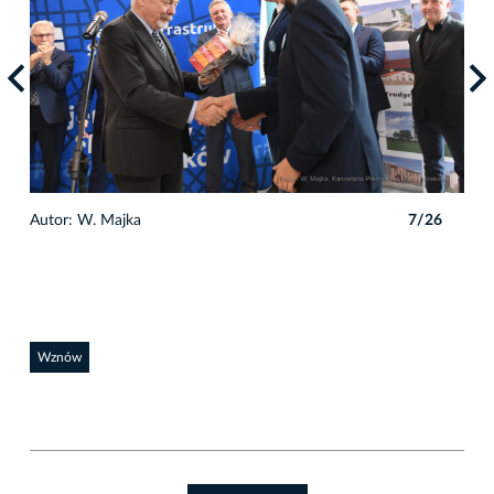
6
Autor: W. Majka
7/26
Auto
Wznów