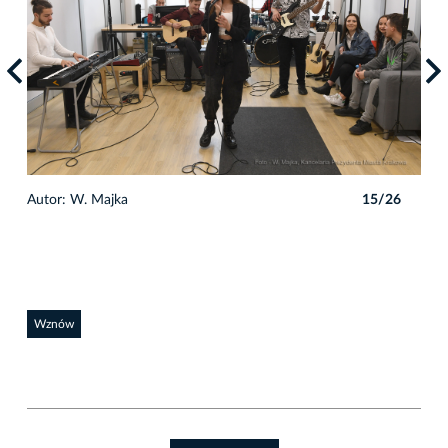
6
Autor: W. Majka
15/26
Auto
Wznów