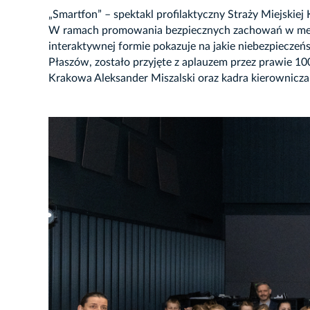
„Smartfon” – spektakl profilaktyczny Straży Miejskie
W ramach promowania bezpiecznych zachowań w mediac
interaktywnej formie pokazuje na jakie niebezpieczeń
Płaszów, zostało przyjęte z aplauzem przez prawie 1
Krakowa Aleksander Miszalski oraz kadra kierownicza
JĘCIE