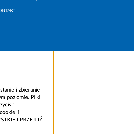
ONTAKT
anie i zbieranie
 poziomie. Pliki
zycisk
ookie, i
ZYSTKIE I PRZEJDŹ