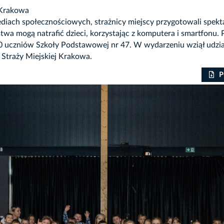
j Krakowa
h społecznościowych, strażnicy miejscy przygotowali spektakl
stwa mogą natrafić dzieci, korzystając z komputera i smartfonu.
00 uczniów Szkoły Podstawowej nr 47. W wydarzeniu wziął udzi
 Straży Miejskiej Krakowa.
P