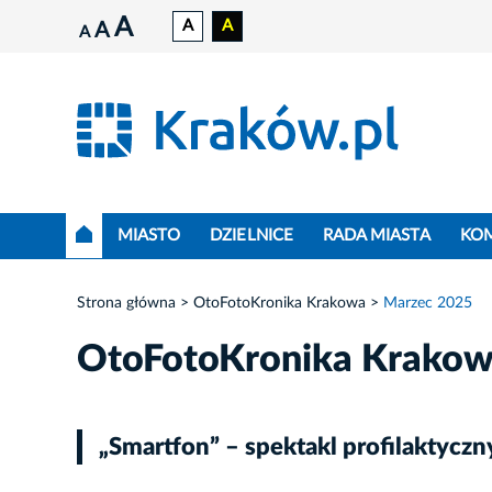
A
A
A
A
A
MIASTO
DZIELNICE
RADA MIASTA
KO
Strona główna
OtoFotoKronika Krakowa
Marzec 2025
OtoFotoKronika Krako
„Smartfon” – spektakl profilaktyczn