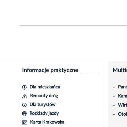
Informacje praktyczne
Multi
Dla mieszkańca
Pano
+
Remonty dróg
Kame
+
Dla turystów
Wir
+
Rozkłady jazdy
Oto
+
Karta Krakowska