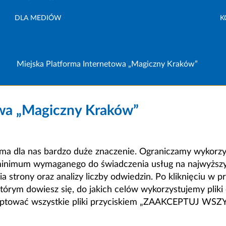
DLA MEDIÓW
K
Miejska Platforma Internetowa „Magiczny Kraków”
owa „Magiczny Kraków”
a dla nas bardzo duże znaczenie. Ograniczamy wykorzyst
minimum wymaganego do świadczenia usług na najwyższym
strony oraz analizy liczby odwiedzin. Po kliknięciu w pr
m dowiesz się, do jakich celów wykorzystujemy pliki c
ceptować wszystkie pliki przyciskiem „ZAAKCEPTUJ WS