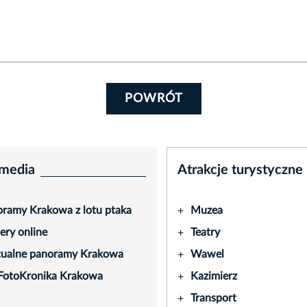
POWRÓT
media
Atrakcje turystyczne
ramy Krakowa z lotu ptaka
Muzea
+
ry online
Teatry
+
tualne panoramy Krakowa
Wawel
+
FotoKronika Krakowa
Kazimierz
+
Transport
+